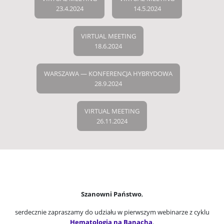
23.4.2024
14.5.2024
VIRTUAL MEETING
18.6.2024
WARSZAWA — KONFERENCJA HYBRYDOWA
28.9.2024
VIRTUAL MEETING
26.11.2024
Szanowni Państwo
,
serdecznie zapraszamy do udziału w pierwszym webinarze z cyklu
Hematologia na Banacha
.