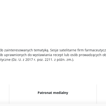
sób zainteresowanych tematyką. Sesje satelitarne firm farmaceutyc
osób uprawnionych do wystawiania recept lub osób prowadzących o
czne (Dz. U. z 2017 r. poz. 2211. z późn. zm.).
Patronat medialny