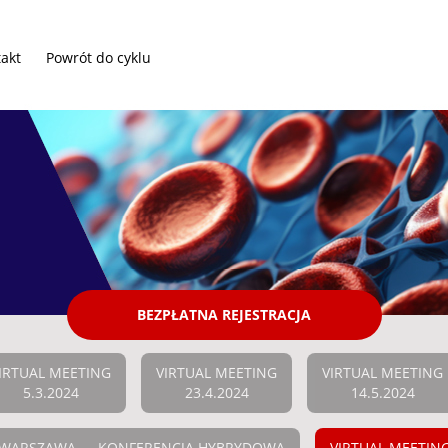
akt
Powrót do cyklu
BEZPŁATNA REJESTRACJA
IRTUAL MEETING
VIRTUAL MEETING
VIRTUAL MEETING
5.3.2024
23.4.2024
14.5.2024
WARSZAWA — KONFERENCJA HYBRYDOWA
VIRTUAL MEETIN