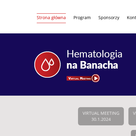
Strona główna
Program
Sponsorzy
Kont
VIRTUAL MEETING
V
30.1.2024